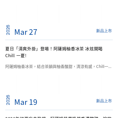
2026
Mar 27
新品上市
夏日「清爽外掛」登場！阿薩姆柚香冰茶 冰炫開喝
Chill 一夏!
阿薩姆柚香冰茶，結合茶韻與柚香酸甜，清涼有感，Chill一...
2026
Mar 19
新品上市
2026年初夏序曲登場 阿薩姆芒果奶茶香濃酸甜，綻放
幸福滋味
2026年新品上市--嚴選金黃飽滿的愛文芒果果肉，融入絲滑...