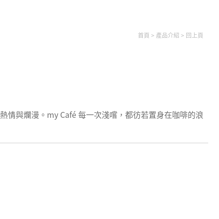
首頁
>
產品介紹
>
回上頁
情與爛漫。my Café 每一次淺嚐，都彷若置身在咖啡的浪