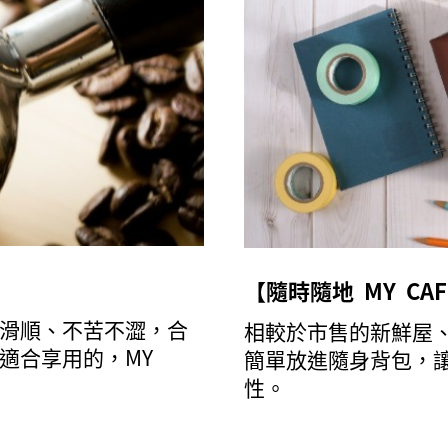
【隨時隨地 MY CA
滑順、不苦不澀，合
相較於市售的新鮮屋、
適合享用的，MY
簡單放進隨身背包，
性。