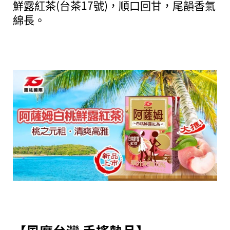
鮮露紅茶(台茶17號)，順口回甘，尾韻香氣
綿長。