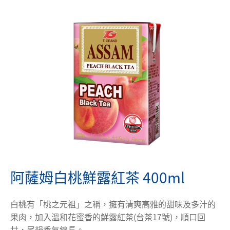
新聞中心
News
聯絡我們
Contact
1111人才招募
104人才招募
隱私權政策
阿薩姆白桃鮮露紅茶 400ml
白桃有「桃之元祖」之稱，擁有清爽高雅的甜味及多汁的
果肉，加入溫和花蜜香的鮮露紅茶(台茶17號)，順口回
甘，尾韻香氣綿長。